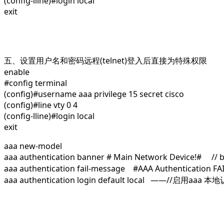
(config-lline)#login local
exit
五、设置用户名和密码远程(telnet)登入后直接为特殊权限
enable
#config terminal
(config)#username aaa privilege 15 secret cisco
(config)#line vty 0 4
(config-lline)#login local
exit
aaa new-model
aaa authentication banner # Main Network Device!# /
aaa authentication fail-message #AAA Authenticati
aaa authentication login default local ——//