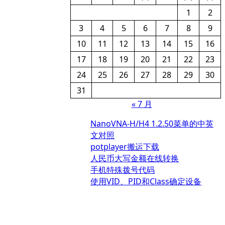
1
2
3
4
5
6
7
8
9
10
11
12
13
14
15
16
17
18
19
20
21
22
23
24
25
26
27
28
29
30
31
« 7 月
NanoVNA-H/H4 1.2.50菜单的中英
文对照
potplayer搬运下载
人民币大写金额在线转换
手机特殊拨号代码
使用VID、PID和Class确定设备