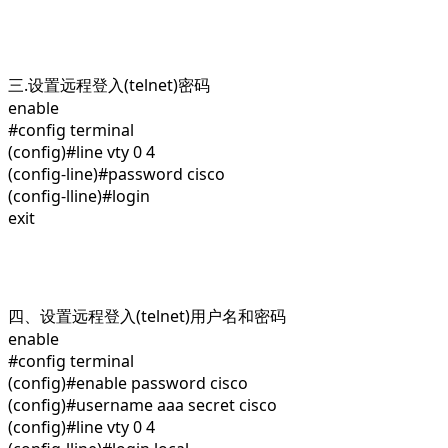
三.设置远程登入(telnet)密码
enable
#config terminal
(config)#line vty 0 4
(config-line)#password cisco
(config-lline)#login
exit
四、设置远程登入(telnet)用户名和密码
enable
#config terminal
(config)#enable password cisco
(config)#username aaa secret cisco
(config)#line vty 0 4