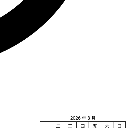
2026 年 8 月
一
二
三
四
五
六
日