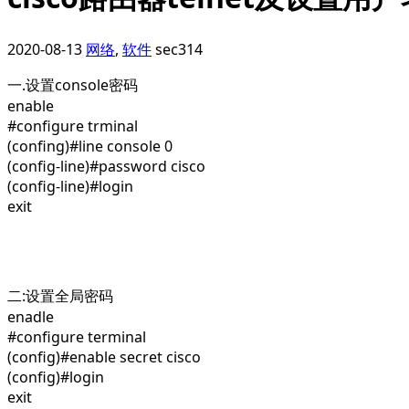
2020-08-13
网络
,
软件
sec314
一.设置console密码
enable
#configure trminal
(confing)#line console 0
(config-line)#password cisco
(config-line)#login
exit
二:设置全局密码
enadle
#configure terminal
(config)#enable secret cisco
(config)#login
exit