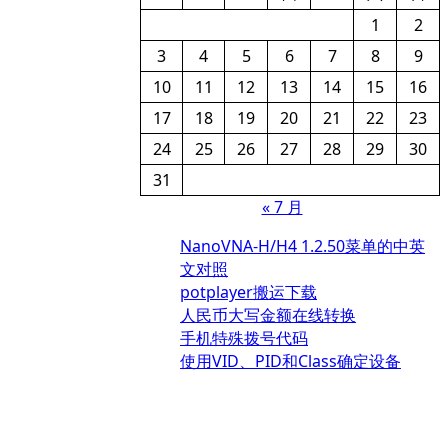
1
2
3
4
5
6
7
8
9
10
11
12
13
14
15
16
17
18
19
20
21
22
23
24
25
26
27
28
29
30
31
« 7 月
NanoVNA-H/H4 1.2.50菜单的中英
文对照
potplayer搬运下载
人民币大写金额在线转换
手机特殊拨号代码
使用VID、PID和Class确定设备