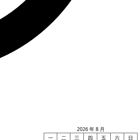
2026 年 8 月
一
二
三
四
五
六
日