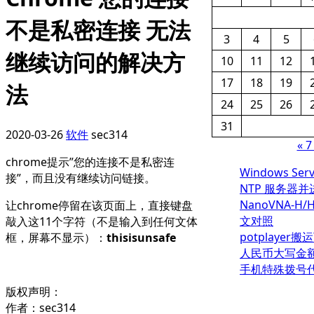
不是私密连接 无法
3
4
5
继续访问的解决方
10
11
12
17
18
19
法
24
25
26
31
2020-03-26
软件
sec314
« 
chrome提示”您的连接不是私密连
Windows Ser
接”，而且没有继续访问链接。
NTP 服务器
NanoVNA-H/
让chrome停留在该页面上，直接键盘
文对照
敲入这11个字符（不是输入到任何文体
potplayer搬
框，屏幕不显示）：
thisisunsafe
人民币大写金
手机特殊拨号
版权声明：
作者：sec314