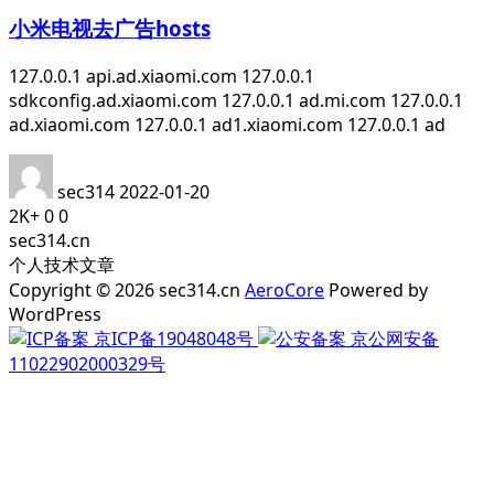
小米电视去广告hosts
127.0.0.1 api.ad.xiaomi.com 127.0.0.1
sdkconfig.ad.xiaomi.com 127.0.0.1 ad.mi.com 127.0.0.1
ad.xiaomi.com 127.0.0.1 ad1.xiaomi.com 127.0.0.1 ad
sec314
2022-01-20
2K+
0
0
sec314.cn
个人技术文章
Copyright © 2026 sec314.cn
AeroCore
Powered by
WordPress
京ICP备19048048号
京公网安备
11022902000329号